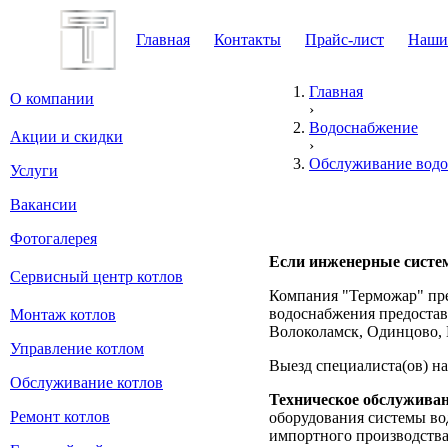
Главная
Контакты
Прайс-лист
Наши
Главная
О компании
›
Водоснабжение
Акции и скидки
›
Обслуживание вод
Услуги
Вакансии
Фотогалерея
Если инженерные систем
Сервисный центр котлов
Компания "Терможар" пре
водоснабжения предостав
Монтаж котлов
Волоколамск, Одинцово, 
Управление котлом
Выезд специалиста(ов) на
Обслуживание котлов
Техническое обслужива
Ремонт котлов
оборудования системы во
импортного производств