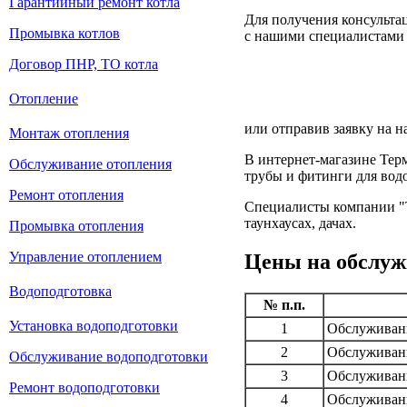
Гарантийный ремонт котла
Для получения консульта
Промывка котлов
с нашими специалистами 
Договор ПНР, ТО котла
Отопление
или отправив заявку на н
Монтаж отопления
В интернет-магазине Те
Обслуживание отопления
трубы и фитинги для вод
Ремонт отопления
Специалисты компании "Т
таунхаусах, дачах.
Промывка отопления
Управление отоплением
Цены на обслуж
Водоподготовка
№ п.п.
Установка водоподготовки
1
Обслуживани
2
Обслуживани
Обслуживание водоподготовки
3
Обслуживани
Ремонт водоподготовки
4
Обслуживани